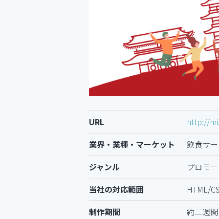
URL
http://m
業界・業種・マーケット
飲食サー
ジャンル
プロモー
当社の対応範囲
HTML/
制作期間
約二週間