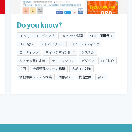
Do you know?
HTML/CSSコーディング
JavaScript開発
SEO・運用保守
UI/UX設計
アドバイザリー
コピーライティング
コーディング
サイトデザイン制作
システム
システム要件定義
ディレクション
デザイン
ロゴ制作
企画
会員管理システム構築
内部SEO対策
情報検索システム構築
情報設計
戦略立案
設計